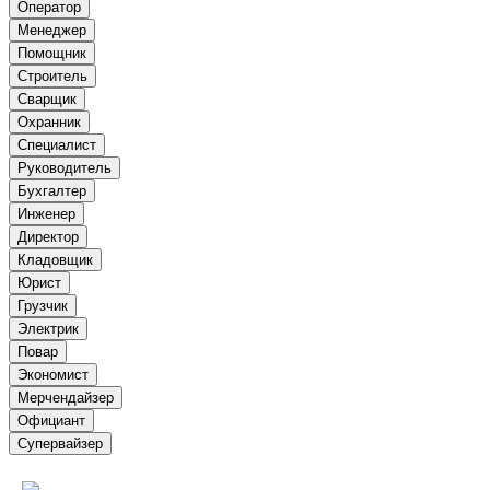
Оператор
Менеджер
Помощник
Строитель
Сварщик
Охранник
Специалист
Руководитель
Бухгалтер
Инженер
Директор
Кладовщик
Юрист
Грузчик
Электрик
Повар
Экономист
Мерчендайзер
Официант
Супервайзер