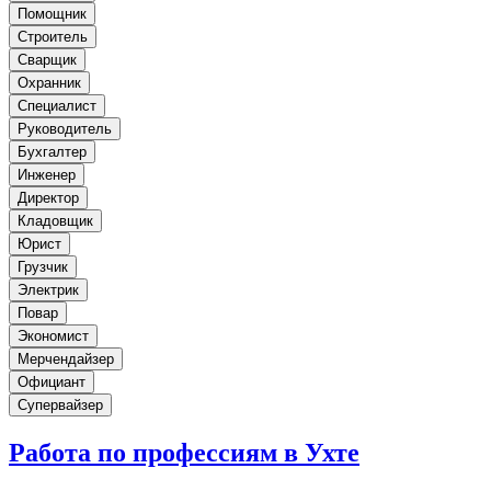
Помощник
Строитель
Сварщик
Охранник
Специалист
Руководитель
Бухгалтер
Инженер
Директор
Кладовщик
Юрист
Грузчик
Электрик
Повар
Экономист
Мерчендайзер
Официант
Супервайзер
Работа по профессиям в Ухте