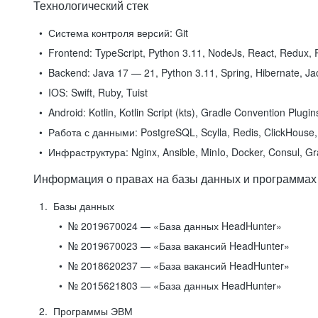
Технологический стек
Система контроля версий:
Git
Frontend:
TypeScript, Python 3.11, NodeJs, React, Redux, R
Backend:
Java 17 — 21, Python 3.11, Spring, Hibernate, Jac
IOS:
Swift, Ruby, Tuist
Android:
Kotlin, Kotlin Script (kts), Gradle Convention Plugi
Работа с данными:
PostgreSQL, Scylla, Redis, ClickHouse, 
Инфраструктура:
Nginx, Ansible, MinIo, Docker, Consul, G
Информация о правах на базы данных и программах
Базы данных
№ 2019670024 — «База данных HeadHunter»
№ 2019670023 — «База вакансий HeadHunter»
№ 2018620237 — «База вакансий HeadHunter»
№ 2015621803 — «База данных HeadHunter»
Программы ЭВМ