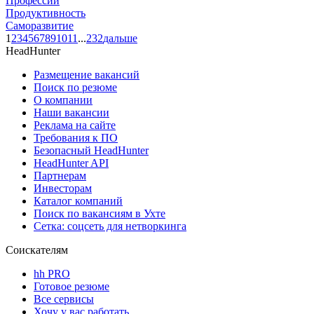
Профессии
Продуктивность
Саморазвитие
1
2
3
4
5
6
7
8
9
10
11
...
232
дальше
HeadHunter
Размещение вакансий
Поиск по резюме
О компании
Наши вакансии
Реклама на сайте
Требования к ПО
Безопасный HeadHunter
HeadHunter API
Партнерам
Инвесторам
Каталог компаний
Поиск по вакансиям в Ухте
Сетка: соцсеть для нетворкинга
Соискателям
hh PRO
Готовое резюме
Все сервисы
Хочу у вас работать