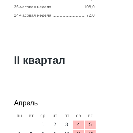
36-часовая неделя
108,0
24-часовая неделя
72,0
II квартал
Апрель
пн
вт
ср
чт
пт
сб
вс
1
2
3
4
5