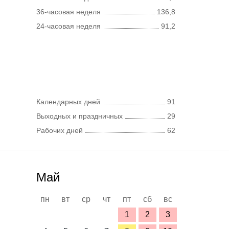
36-часовая неделя
136,8
24-часовая неделя
91,2
Календарных дней
91
Выходных и праздничных
29
Рабочих дней
62
Май
пн
вт
ср
чт
пт
сб
вс
1
2
3