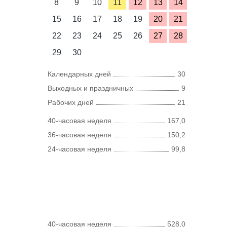
8
9
10
11
12
13
14
15
16
17
18
19
20
21
22
23
24
25
26
27
28
29
30
Календарных дней
30
Выходных и праздничных
9
Рабочих дней
21
40-часовая неделя
167,0
36-часовая неделя
150,2
24-часовая неделя
99,8
40-часовая неделя
528,0