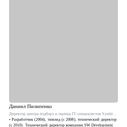
С чем помогу:
• Аудит текущего резюме, помощь в создании нового.
• Консультация по карьерному треку, росту внутри крупных
организаций.
• Диагностика навыков, составление индивидуального плана
развития (PDP).
• Проведение тестового собеседования.
Кому могу помочь:
• Начинающим специалистам, которые только начинают свой
путь в IT и Product Managment.
• Product Manager, Product Owner, BizDev, Project Manager (от
Junior до Lead).
• Руководителям смежных подразделений.
Даниил
Пилипенко
Директор центра подбора и оценки IT-специалистов SymbioWay
• Разработчик (2004), тимлид (с 2008), технический директор
(с 2010). Технический директор компании SW Development.