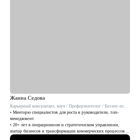
• Сформирую понимание об управлении проектами, дам
консалтинга;
рекомендации для погружения в профессию
- E-commerce;
• Расскажу про основные инструменты работы с проектами
• Директорам по направлениям: маркетинг, e-commerce,
развитие бизнеса;
Кому могу помочь:
• Руководителям бизнеса в построении отдела маркетинга.
• Кандидатам на позицию администратора или руководителя
проектов, специалистам смежных профессий
• Тем, кто хочет начать карьеру в проектном менеджменте и
ИТ с нуля
Жанна
Седова
Карьерный консультант, коуч / Профориентолог / Бизнес-психолог
• Менторю специалистов для роста в руководители, топ-
менеджмент.
• 20+ лет в операционном и стратегическом управлении,
startup бизнесов и трансформации коммерческих процессов.
20+ лет в ролях Операционного, Коммерческого и