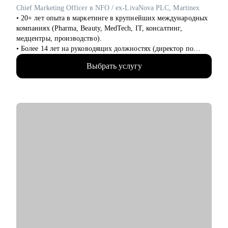
Chief Marketing Officer в NFO / ex-LivaNova PLC, Martinex
Кому могу помочь:
• 20+ лет опыта в маркетинге в крупнейших международных
• Junior и Middle проджектам, продактам и продакт оунерам -
компаниях (Pharma, Beauty, MedTech, IT, консалтинг,
советами по карьере, процессам и работе с продуктом
медцентры, производство).
• Руководителям разных уровней, тимлидам, C-suit - как
• Более 14 лет на руководящих должностях (директор по
собирать, мотивировать, управлять распределенной командой
маркетингу/СМО).
Выбрать услугу
• Обширная экспертиза в стратегическом планировании,
консалтинге, запуске новых продуктов и направлений,
выводе и повышении узнаваемости новых брендов на рынки,
в том числе международные. Опыт привлечения инвестиций.
• 15+ опыт найма, сформировала 5 команд с нуля. Сильная
экспертиза в разработке и внедрении маркетинговых систем
и процессов.
• Провела более 150 собеседований, более 120 менторских
сессий.
• Знаю механизмы принятия решений в отделе маркетинга по
релевантности кандидата в России, СНГ, Европе и странах
MENA.
• Опыт работы с бизнес-моделями: B2B, B2C.
С чем помогу:
• Подготовиться к карьерному переходу в сферу маркетинга,