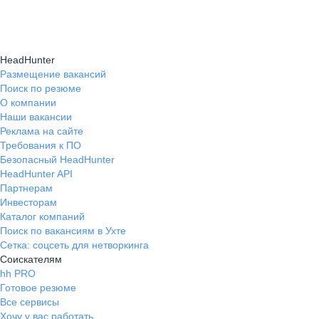
Консультация при смене профессии помогает
нужные работодателям.
текущем месте работы и о том, кому он будет
выявить подходящую сферу деятельности,
полезен, с какими запросами работает.
определить необходимые навыки, подготовить
Вы точно найдёте того, кто вам нужен!
HeadHunter
стратегию обучения и трудоустройства для
Размещение вакансий
Поиск по резюме
уверенного перехода.
О компании
Наши вакансии
Реклама на сайте
Требования к ПО
Безопасный HeadHunter
HeadHunter API
Партнерам
Инвесторам
Каталог компаний
Поиск по вакансиям в Ухте
Сетка: соцсеть для нетворкинга
Соискателям
hh PRO
Готовое резюме
Все сервисы
Хочу у вас работать