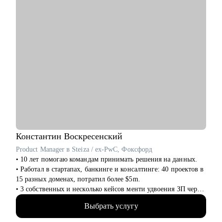
• Тимлидам, техлидам и техническим директорам.
Специализируюсь на консультациях, коучинге и менторинге в
сферах разработки ПО (backend, frontend, mobile, desktop,
embedded), DevOps, QA, работы с данными (Data Science, Data
Analysis, Data Engineering), системного и бизнес-анализа,
управления проектами и продуктами.
Константин
Воскресенский
Product Manager в Steiza / ex-PwC, Фоксфорд
• 10 лет помогаю командам принимать решения на данных.
• Работал в стартапах, банкинге и консалтинге: 40 проектов в
15 разных доменах, потратил более $5m.
• 3 собственных и несколько кейсов менти удвоения ЗП через
смену работы, с десяток успешных кейсов повышения ЗП на
Выбрать услугу
30+%.
• На ты. Не в легкости, но на чилле. Живу в Аргентине.