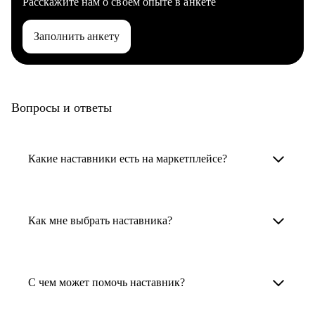
Расскажите нам о своем опыте в анкете
Заполнить анкету
Вопросы и ответы
Какие наставники есть на маркетплейсе?
Карьерные наставники — это HR-
специалисты, карьерные консультанты,
Как мне выбрать наставника?
психологи, резюмерайтеры и менторы.
Умный поиск поможет в три клика выбрать
Менторы работают в ИТ, дизайне, других
наставника для достижения вашей цели.
С чем может помочь наставник?
узкоспециализированных сферах. Они
помогут прокачать навыки, построить