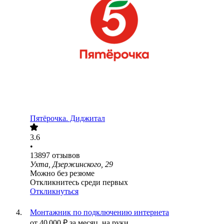
Пятёрочка. Диджитал
3.6
•
13897
отзывов
Ухта, Дзержинского, 29
Можно без резюме
Откликнитесь среди первых
Откликнуться
Монтажник по подключению интернета
от
40 000
₽
за месяц,
на руки