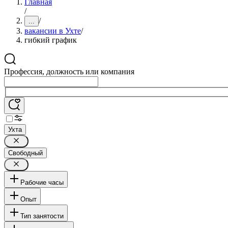
Главная
/
/
...
вакансии в Ухте
/
гибкий график
Профессия, должность или компания
Ухта
Свободный
Рабочие часы
Опыт
Тип занятости