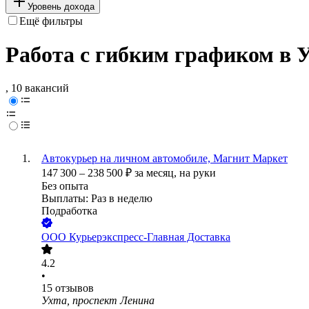
Уровень дохода
Ещё фильтры
Работа с гибким графиком в У
, 10 вакансий
Автокурьер на личном автомобиле, Магнит Маркет
147 300
–
238 500
₽
за месяц,
на руки
Без опыта
Выплаты: Раз в неделю
Подработка
ООО
Курьерэкспресс-Главная Доставка
4.2
•
15
отзывов
Ухта, проспект Ленина