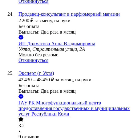
Откликнуться
Продавец-консультант в парфюмерный магазин
2 200
₽
за смену,
на руки
Без опыта
Выплаты: Два раза в месяц
ИП
Долматова Анна Владимировна
Ухта, Строительная улица, 2А
Можно без резюме
Откликнуться
Эксперт (г. Ухта)
42 430
–
48 450
₽
за месяц,
на руки
Без опыта
Выплаты: Два раза в месяц
ГАУ РК Многофункциональный центр
предоставления государственных и муниципальных
услуг Республики Коми
3.2
•
9
отзывов