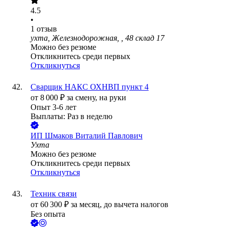
4.5
•
1
отзыв
ухта, Железнодорожная, , 48 склад 17
Можно без резюме
Откликнитесь среди первых
Откликнуться
Сварщик НАКС ОХНВП пункт 4
от
8 000
₽
за смену,
на руки
Опыт 3-6 лет
Выплаты: Раз в неделю
ИП
Шмаков Виталий Павлович
Ухта
Можно без резюме
Откликнитесь среди первых
Откликнуться
Техник связи
от
60 300
₽
за месяц,
до вычета налогов
Без опыта