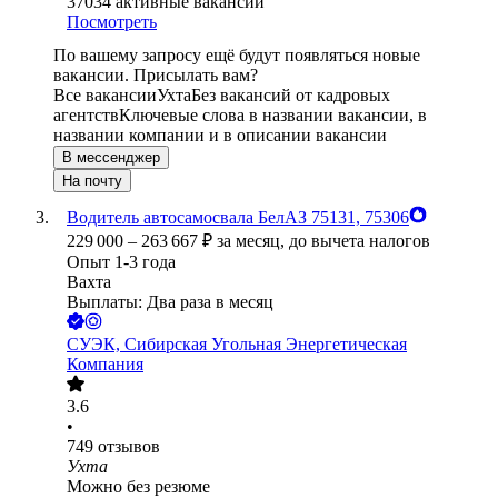
37034
активные вакансии
Посмотреть
По вашему запросу ещё будут появляться новые
вакансии. Присылать вам?
Все вакансии
Ухта
Без вакансий от кадровых
агентств
Ключевые слова в названии вакансии, в
названии компании и в описании вакансии
В мессенджер
На почту
Водитель автосамосвала БелАЗ 75131, 75306
229 000
–
263 667
₽
за месяц,
до вычета налогов
Опыт 1-3 года
Вахта
Выплаты: Два раза в месяц
СУЭК, Сибирская Угольная Энергетическая
Компания
3.6
•
749
отзывов
Ухта
Можно без резюме