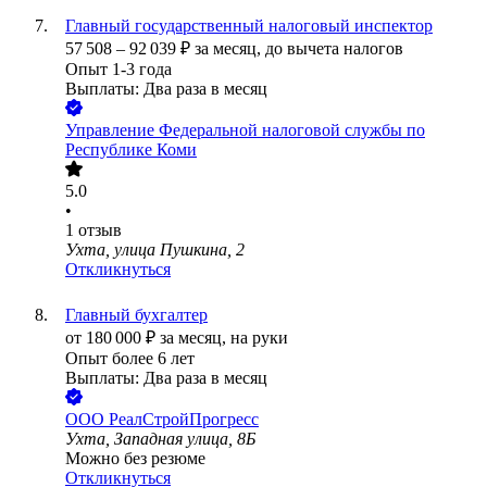
Главный государственный налоговый инспектор
57 508
–
92 039
₽
за месяц,
до вычета налогов
Опыт 1-3 года
Выплаты: Два раза в месяц
Управление Федеральной налоговой службы по
Республике Коми
5.0
•
1
отзыв
Ухта, улица Пушкина, 2
Откликнуться
Главный бухгалтер
от
180 000
₽
за месяц,
на руки
Опыт более 6 лет
Выплаты: Два раза в месяц
ООО
РеалСтройПрогресс
Ухта, Западная улица, 8Б
Можно без резюме
Откликнуться