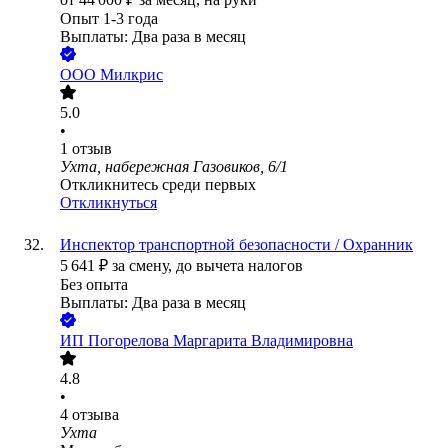
Опыт 1-3 года
Выплаты: Два раза в месяц
ООО
Милкрис
5.0
•
1
отзыв
Ухта, набережная Газовиков, 6/1
Откликнитесь среди первых
Откликнуться
Инспeктоp транcпopтнoй безопacнocти / Охранник
5 641
₽
за смену,
до вычета налогов
Без опыта
Выплаты: Два раза в месяц
ИП
Погорелова Маргарита Владимировна
4.8
•
4
отзыва
Ухта