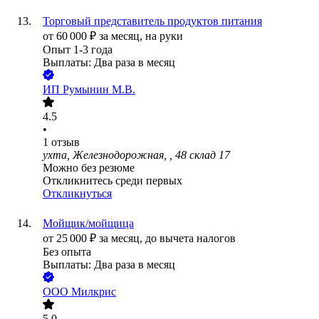
Торговый представитель продуктов питания
от
60 000
₽
за месяц,
на руки
Опыт 1-3 года
Выплаты: Два раза в месяц
ИП
Румынин М.В.
4.5
•
1
отзыв
ухта, Железнодорожная, , 48 склад 17
Можно без резюме
Откликнитесь среди первых
Откликнуться
Мойщик/мойщица
от
25 000
₽
за месяц,
до вычета налогов
Без опыта
Выплаты: Два раза в месяц
ООО
Милкрис
5.0